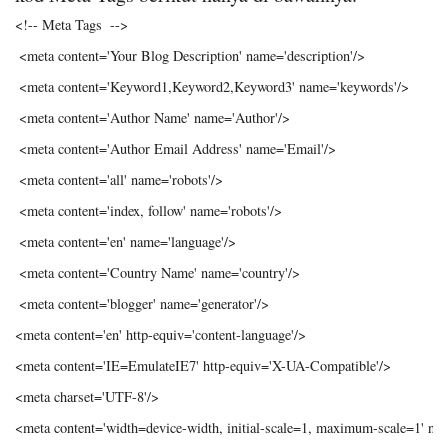
<!-- Meta Tags  -->

 <meta content='Your Blog Description' name='description'/>

 <meta content='Keyword1,Keyword2,Keyword3' name='keywords'/>

 <meta content='Author Name' name='Author'/>

 <meta content='Author Email Address' name='Email'/>

 <meta content='all' name='robots'/>

 <meta content='index, follow' name='robots'/>

 <meta content='en' name='language'/>

 <meta content='Country Name' name='country'/>

 <meta content='blogger' name='generator'/>

<meta content='en' http-equiv='content-language'/>

<meta content='IE=EmulateIE7' http-equiv='X-UA-Compatible'/>

<meta charset='UTF-8'/>

<meta content='width=device-width, initial-scale=1, maximum-scale=1' nam