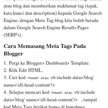
atau blog dan memberikan maklumat tag (tajuk,
kata kunci dan description) kepada Google Search
Engine, dengan Meta Tag blog kita boleh berada
dalam Google Search Engine Results Pages
(SERP's).
Cara Memasang Meta Tags Pada
Blogger
1.
Pergi ke Blogger> Dashboard> Template.
2.
Klik Edit HTML.
3.
Cari kod
<b:include data='blog'
<head> atau
name='all-head-content'/>
4.
Selepas mencari kod
<b:include
<head> atau
data='blog' name='all-head-content'/>
, tampal
kod Meta Tags berikut hanya di bawahnya.