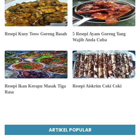
Resepi Kuey Teow Goreng Basah
5 Resepi Ayam Goreng Yang
Wajib Anda Cuba
Resepi Ikan Kerapu Masak Tiga
Resepi Aiskrim Coki Coki
Rasa
ARTIKEL POPULAR