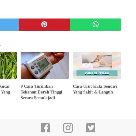
.
Kucai
9 Cara Turunkan
Cara Urut Kaki Sendiri
 Yang
Tekanan Darah Tinggi
Yang Sakit & Lenguh
Secara Semulajadi