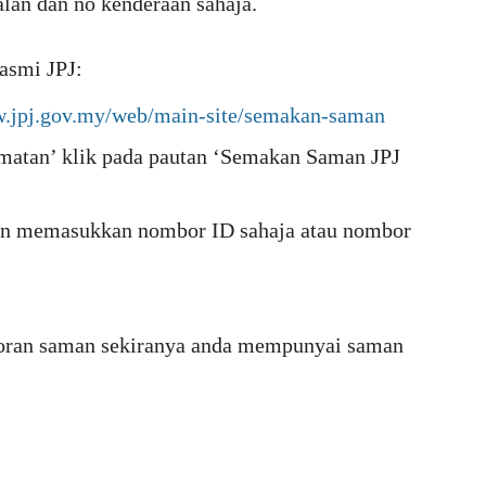
alan dan no kenderaan sahaja.
asmi JPJ:
w.jpj.gov.my/web/main-site/semakan-saman
dmatan’ klik pada pautan ‘Semakan Saman JPJ
in memasukkan nombor ID sahaja atau nombor
oran saman sekiranya anda mempunyai saman