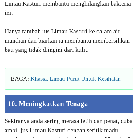
Limau Kasturi membantu menghilangkan bakteria
ini.
Hanya tambah jus Limau Kasturi ke dalam air
mandian dan biarkan ia membantu membersihkan
bau yang tidak diingini dari kulit.
BACA:
Khasiat Limau Purut Untuk Kesihatan
10. Meningkatkan Tenaga
Sekiranya anda sering merasa letih dan penat, cuba
ambil jus Limau Kasturi dengan setitik madu