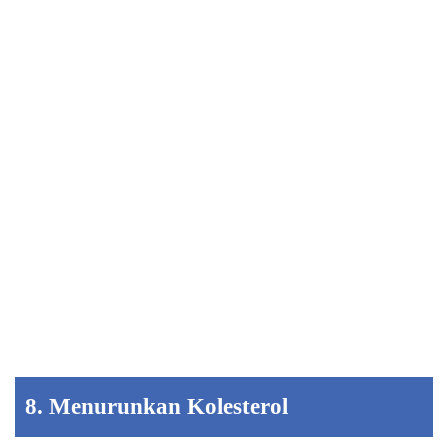
8. Menurunkan Kolesterol