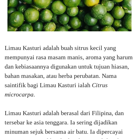
Limau Kasturi adalah buah sitrus kecil yang
mempunyai rasa masam manis, aroma yang harum
dan kebiasaannya digunakan untuk tujuan hiasan,
bahan masakan, atau herba perubatan. Nama
saintifik bagi Limau Kasturi ialah
Citrus
microcarpa
.
Limau Kasturi adalah berasal dari Filipina, dan
tersebar ke asia tenggara. Ia sering dijadikan
minuman sejuk bersama air batu. Ia dipercayai