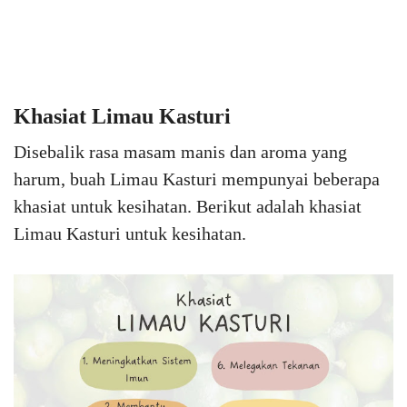
Khasiat Limau Kasturi
Disebalik rasa masam manis dan aroma yang
harum, buah Limau Kasturi mempunyai beberapa
khasiat untuk kesihatan. Berikut adalah khasiat
Limau Kasturi untuk kesihatan.