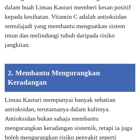
dalam buah Limau Kasturi memberi kesan positif
kepada kesihatan. Vitamin C adalah antioksidan
semulajadi yang membantu menguatkan sistem
imun dan melindungi tubuh daripada risiko
jangkitan.
2. Membantu Mengurangkan
Keradangan
Limau Kasturi mempunyai banyak sebatian
antioksidan, terutamanya dalam kulitnya.
Antioksidan bukan sahaja membantu
mengurangkan keradangan sistemik, tetapi ia juga
boleh mengurangkan risiko penyakit seperti