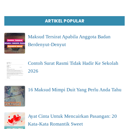
ARTIKEL POPULAR
Maksud Tersirat Apabila Anggota Badan
Berdenyut-Denyut
Contoh Surat Rasmi Tidak Hadir Ke Sekolah
2026
16 Maksud Mimpi Duit Yang Perlu Anda Tahu
Ayat Cinta Untuk Mencairkan Pasangan: 20
Kata-Kata Romantik Sweet