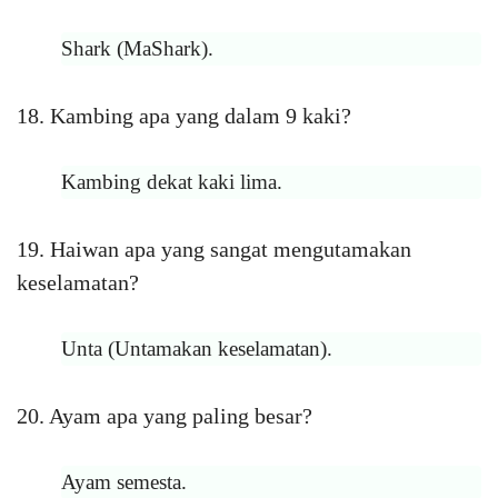
Shark (MaShark).
18. Kambing apa yang dalam 9 kaki?
Kambing dekat kaki lima.
19. Haiwan apa yang sangat mengutamakan
keselamatan?
Unta (Untamakan keselamatan).
20. Ayam apa yang paling besar?
Ayam semesta.