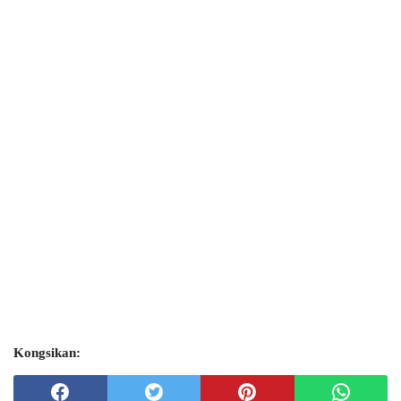
Kongsikan: